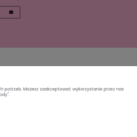
O nas
ich potrzeb. Możesz zaakceptować wykorzystanie przez nas
ody".
PRACUJ Z NAMI
nia
KONTAKT