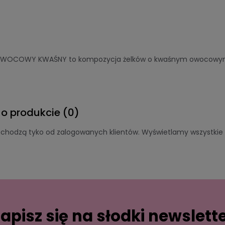
OWOCOWY KWAŚNY to kompozycja żelków o kwaśnym owocowy
 o produkcie (0)
ochodzą tyko od zalogowanych klientów. Wyświetlamy wszystkie o
apisz się na słodki newslett