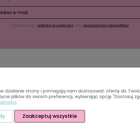
Zapoznaj się z
polityką prywatności
oraz
regulaminem newslettera
.
onto
Płatności i dostawa
awne działanie strony i pomagają nam dostosować ofertę do Two
życie plików do swoich preferencji, wybierając opcję "Dostosuj zg
amówienia
Formy płatności
atności.
ia konta
Czas i koszt realizacji zamówie
alnia
dy
Zaakceptuj wszystkie