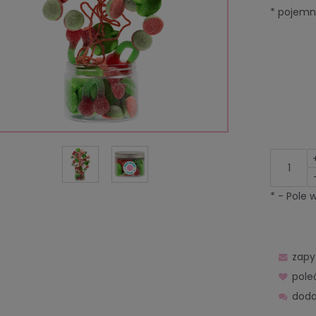
*
pojemn
*
- Pole
zapy
pol
doda