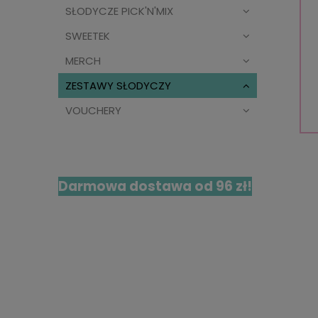
SŁODYCZE PICK'N'MIX
SWEETEK
MERCH
ZESTAWY SŁODYCZY
VOUCHERY
Darmowa dostawa od 96 zł!