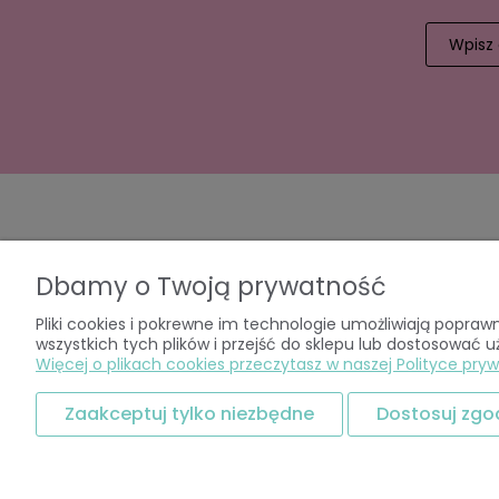
Dbamy o Twoją prywatność
Pomoc
Moje k
Pliki cookies i pokrewne im technologie umożliwiają popr
wszystkich tych plików i przejść do sklepu lub dostosować u
Zwroty i reklamacje
Twoje z
Więcej o plikach cookies przeczytasz w naszej Polityce pryw
Regulaminy
Ustawien
Polityka prywatności
Przechow
Zaakceptuj tylko niezbędne
Dostosuj zgo