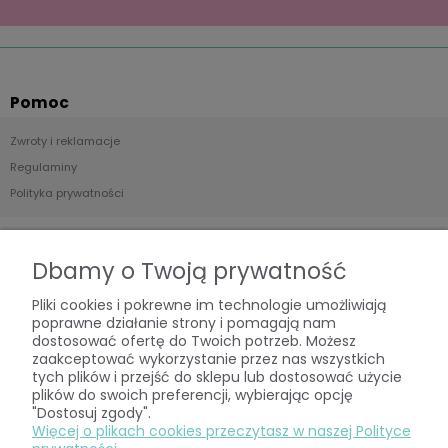
Pomoc
Zwroty i reklamacje
Regulaminy
Polityka prywatności
Moje konto
Dbamy o Twoją prywatność
Twoje zamówienia
Pliki cookies i pokrewne im technologie umożliwiają
Ustawienia konta
poprawne działanie strony i pomagają nam
Przechowalnia
dostosować ofertę do Twoich potrzeb. Możesz
zaakceptować wykorzystanie przez nas wszystkich
tych plików i przejść do sklepu lub dostosować użycie
Płatności i dostawa
plików do swoich preferencji, wybierając opcję
"Dostosuj zgody".
Formy płatności
Więcej o plikach cookies przeczytasz w naszej Polityce
Czas i koszt realizacji zamówienia