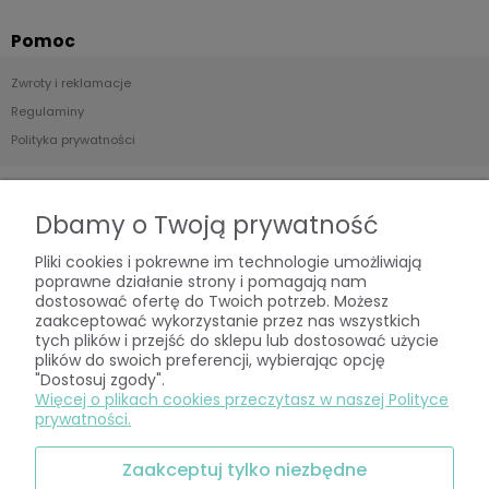
Pomoc
Zwroty i reklamacje
Regulaminy
Polityka prywatności
Moje konto
Dbamy o Twoją prywatność
Twoje zamówienia
Pliki cookies i pokrewne im technologie umożliwiają
Ustawienia konta
poprawne działanie strony i pomagają nam
Przechowalnia
dostosować ofertę do Twoich potrzeb. Możesz
zaakceptować wykorzystanie przez nas wszystkich
tych plików i przejść do sklepu lub dostosować użycie
Płatności i dostawa
plików do swoich preferencji, wybierając opcję
"Dostosuj zgody".
Formy płatności
Więcej o plikach cookies przeczytasz w naszej Polityce
prywatności.
Czas i koszt realizacji zamówienia
Zaakceptuj tylko niezbędne
O nas