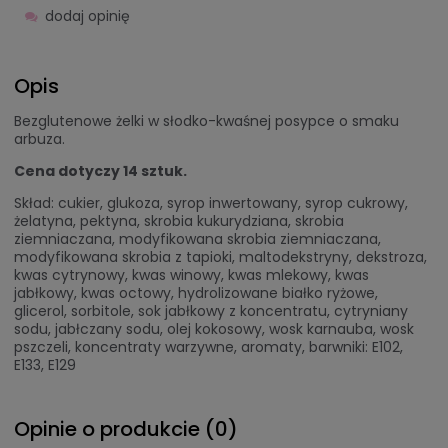
dodaj opinię
Opis
Bezglutenowe żelki w słodko-kwaśnej posypce o smaku
arbuza.
Cena dotyczy 14 sztuk.
Skład: cukier, glukoza, syrop inwertowany, syrop cukrowy,
żelatyna, pektyna, skrobia kukurydziana, skrobia
ziemniaczana, modyfikowana skrobia ziemniaczana,
modyfikowana skrobia z tapioki, maltodekstryny, dekstroza,
kwas cytrynowy, kwas winowy, kwas mlekowy, kwas
jabłkowy, kwas octowy, hydrolizowane białko ryżowe,
glicerol, sorbitole, sok jabłkowy z koncentratu, cytryniany
sodu, jabłczany sodu, olej kokosowy, wosk karnauba, wosk
pszczeli, koncentraty warzywne, aromaty, barwniki: E102,
E133, E129
Opinie o produkcie (0)