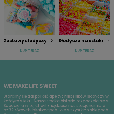
Zestawy słodyczy
Słodycze na sztuki
KUP TERAZ
KUP TERAZ
WE MAKE LIFE SWEET
Staramy się zaspokoić apetyt miłośników słodyczy w
każdym wieku! Nasza słodka historia rozpoczęła się w
Sopocie, a w tej chwili znajdziesz nas stacjonarnie w
aż 32 różnych lokalizacjach! We wszystkich sklepach