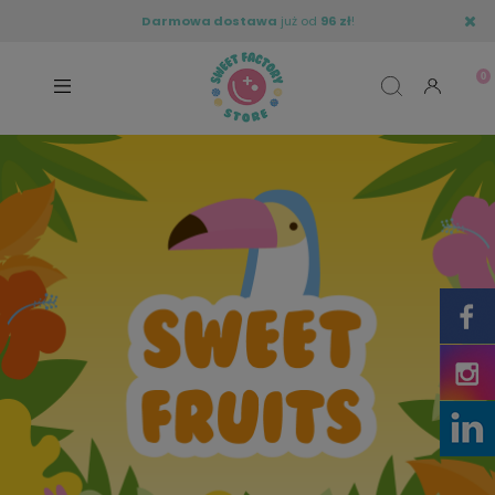
Darmowa dostawa
już od
96 zł
!