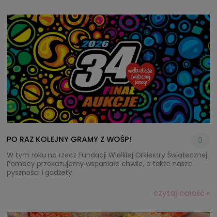
PO RAZ KOLEJNY GRAMY Z WOŚP!
0
W tym roku na rzecz Fundacji Wielkiej Orkiestry Świątecznej
Pomocy przekazujemy wspaniałe chwile, a także nasze
pyszności i gadżety.
czytaj całość »