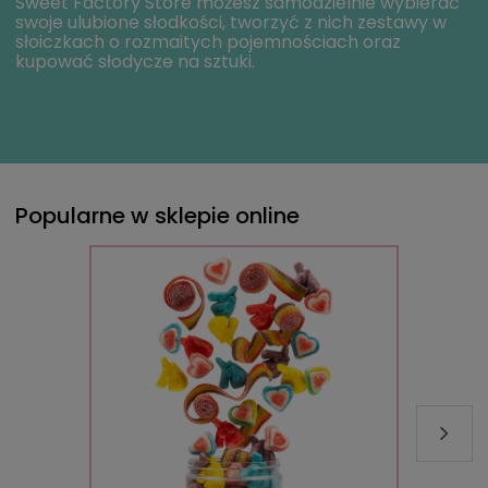
Sweet Factory Store możesz samodzielnie wybierać
swoje ulubione słodkości, tworzyć z nich zestawy w
słoiczkach o rozmaitych pojemnościach oraz
kupować słodycze na sztuki.
Popularne w sklepie online