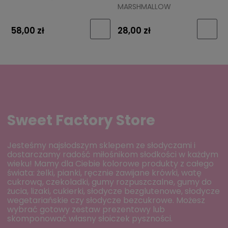
MARSHMALLOW
58,00 zł
28,00 zł
Sweet Factory Store
Jesteśmy najsłodszym sklepem ze słodyczami i
dostarczamy radość miłośnikom słodkości w każdym
wieku! Mamy dla Ciebie kolorowe produkty z całego
świata: żelki, pianki, ręcznie zawijane krówki, watę
cukrową, czekoladki, gumy rozpuszczalne, gumy do
żucia, lizaki, cukierki, słodycze bezglutenowe, słodycze
wegetariańskie czy słodycze bezcukrowe. Możesz
wybrać gotowy zestaw prezentowy lub
skomponować własny słoiczek pyszności.