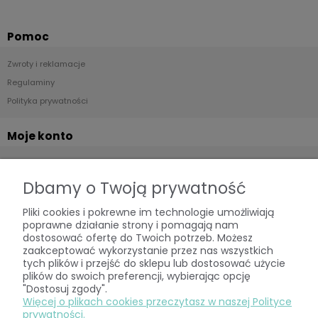
Pomoc
Zwroty i reklamacje
Regulaminy
Polityka prywatności
Moje konto
Twoje zamówienia
Ustawienia konta
Dbamy o Twoją prywatność
Przechowalnia
Pliki cookies i pokrewne im technologie umożliwiają
poprawne działanie strony i pomagają nam
Płatności i dostawa
dostosować ofertę do Twoich potrzeb. Możesz
zaakceptować wykorzystanie przez nas wszystkich
tych plików i przejść do sklepu lub dostosować użycie
Formy płatności
plików do swoich preferencji, wybierając opcję
Czas i koszt realizacji zamówienia
"Dostosuj zgody".
Więcej o plikach cookies przeczytasz w naszej Polityce
prywatności.
O nas